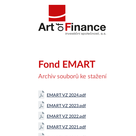
Přeskočit na hlavní obsah
Fond EMART
Archiv souborů ke stažení
EMART VZ 2024.pdf
EMART VZ 2023.pdf
EMART VZ 2022.pdf
EMART VZ 2021.pdf