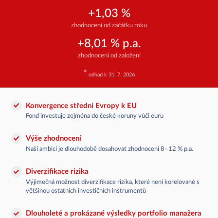
+1,03 %
zhodnocení od začátku roku
+8,01 % p.a.
zhodnocení od založení
*
odhad k 31. 7. 2026
Konvergence střední Evropy k EU
Fond investuje zejména do české koruny vůči euru
Výše zhodnocení
Naší ambicí je dlouhodobě dosahovat zhodnocení 8–12 % p.a.
Diverzifikace rizika
Výjimečná možnost diverzifikace rizika, které není korelované s
většinou ostatních investičních instrumentů
Dlouholeté a prokázané výsledky portfolio manažera