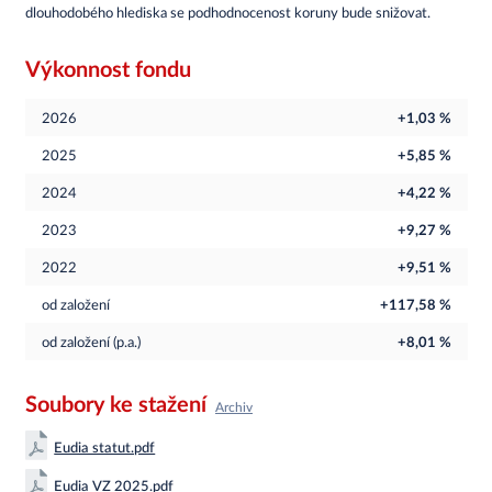
dlouhodobého hlediska se podhodnocenost koruny bude snižovat.
Výkonnost fondu
2026
+1,03 %
2025
+5,85 %
2024
+4,22 %
2023
+9,27 %
2022
+9,51 %
od založení
+117,58 %
od založení (p.a.)
+8,01 %
Soubory ke stažení
Archiv
Eudia statut.pdf
Eudia VZ 2025.pdf