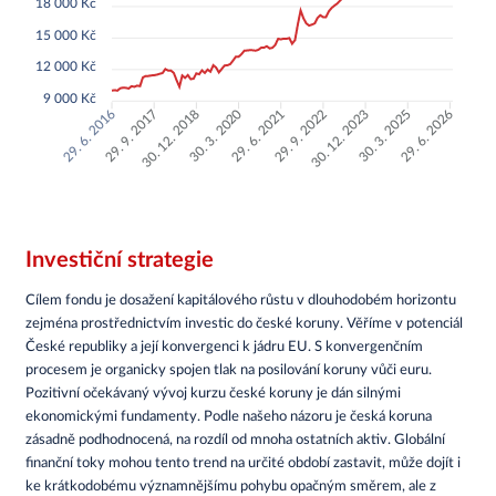
18 000 Kč
NOVINKY
15 000 Kč
12 000 Kč
KONTAKT
9 000 Kč
29. 9. 2017
30. 12. 2018
30. 3. 2020
29. 6. 2021
29. 9. 2022
30. 12. 2023
30. 3. 2025
29. 6. 2026
29. 6. 2016
Investiční strategie
Cílem fondu je dosažení kapitálového růstu v dlouhodobém horizontu
zejména prostřednictvím investic do české koruny. Věříme v potenciál
České republiky a její konvergenci k jádru EU. S konvergenčním
procesem je organicky spojen tlak na posilování koruny vůči euru.
Pozitivní očekávaný vývoj kurzu české koruny je dán silnými
ekonomickými fundamenty. Podle našeho názoru je česká koruna
zásadně podhodnocená, na rozdíl od mnoha ostatních aktiv. Globální
finanční toky mohou tento trend na určité období zastavit, může dojít i
ke krátkodobému významnějšímu pohybu opačným směrem, ale z