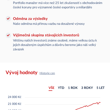
Portfolio manažer má více než 25 let zkušeností s obchodováním
české koruny pro významné české exportéry a miliardáře
Odměna za výsledky
Naše odměna má přímou vazbu na dosažené výnosy
Výjimečná skupina stávajících investorů
Většinu našich investorů známe osobně, máme velkou úctu k
jejich dosaženým úspěchům a důvěru bereme jako náš velký
závazek
Vývoj hodnoty
Historie cen
ÚVOD
VŠE
YTD
1 ROK
3 ROKY
5 LET
FONDY
24 000 Kč
21 000 Kč
O SPOLEČNOSTI